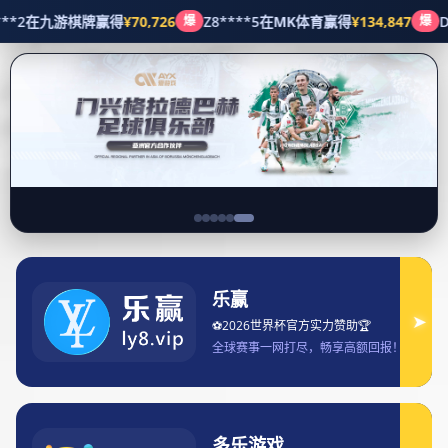
找到我们
集团新闻
首页
集团新闻
天空体育深度解析全球重大赛事精彩瞬间与最新动态全