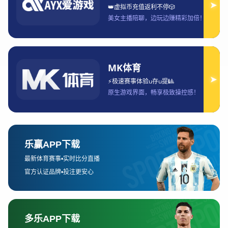
全球重大赛事精彩瞬间与最新动态全面报道”的3000字左右
文章示例。文章将包含摘要、4个小标题，每个小标题下有3
个自然段，并在最后进行两段总结，全部按照你提供的
HTML格式处理。文章风格力求详尽、平衡自然段长度、条
理清晰。
---
随着全球体育赛事的不断升级与多样化发展，天空体育以其
深度解析、即时更新和丰富多元的报道方式，成为广大体育
爱好者了解赛事动态的重要平台。本文将围绕天空体育对全
球重大赛事精彩瞬间的深度解析和最新动态的全面报道展
开，首先对其在赛事解读、数据分析、互动体验和赛事影响
力四个方面的优势进行细致阐述。通过对这些方面的深入探
讨，我们可以清晰地看到天空体育如何以专业视角捕捉赛事
亮点、传递权威资讯、提升观众体验，并在全球范围内形成
广泛影响力。文章将以翔实的数据、丰富的案例和精彩的瞬
间描述，让读者全方位了解天空体育如何成为体育报道领域