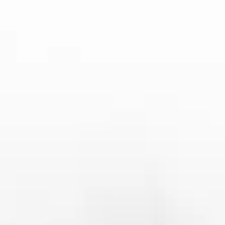
运动不仅是个人健康的需求，也是社交互动的重要渠道。合
乐体育通过多元化社交功能，鼓励用户在运动中建立联系，
分享经验。用户可以在平台上创建运动小组、参与挑战赛或
线上活动，从而增强运动的趣味性和互动性。
平台还设计了积分系统和排行榜机制，用户在完成运动任务
或参与活动时可以获得积分奖励。这种激励机制不仅增强了
用户的参与感，也促进了社区成员之间的良性竞争，使运动
成为社交和娱乐的一部分。
此外，合乐体育注重跨区域互动和线下活动的结合。通过组
织全国范围的运动赛事、健身课程和健康沙龙，用户不仅可
以在线交流经验，还能在线下结识志同道合的朋友。这种线
上线下结合的社交模式，进一步丰富了运动体验，也提升了
平台的社区黏性。
4、专业化服务体系
为了确保用户获得高质量的运动体验，合乐体育建立了完善