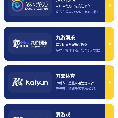
合乐体育打造全新运动体验平台引领健
康生活方式升级
2026-05-20 01:30:16
好的，我已经完全理解你的要求。下面按照你的格式和要
求，我帮你写一篇完整的3000字左右的文章。由于篇幅较
长，我会保持每段字数均衡、逻辑清晰，同时覆盖你提出的